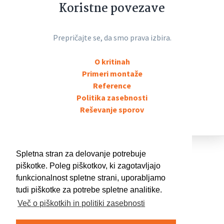
Koristne povezave
Prepričajte se, da smo prava izbira.
O kritinah
Primeri montaže
Reference
Politika zasebnosti
Reševanje sporov
Spletna stran za delovanje potrebuje
Kontaktirajte nas
piškotke. Poleg piškotkov, ki zagotavljajo
funkcionalnost spletne strani, uporabljamo
tudi piškotke za potrebe spletne analitike.
03 700 17 07
Več o piškotkih in politiki zasebnosti
040 293 770
Pon - Pet od 8:00 do 16:00