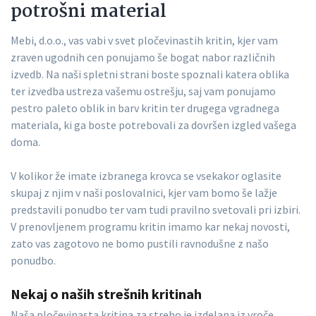
potrošni material
Mebi, d.o.o., vas vabi v svet pločevinastih kritin, kjer vam
zraven ugodnih cen ponujamo še bogat nabor različnih
izvedb. Na naši spletni strani boste spoznali katera oblika
ter izvedba ustreza vašemu ostrešju, saj vam ponujamo
pestro paleto oblik in barv kritin ter drugega vgradnega
materiala, ki ga boste potrebovali za dovršen izgled vašega
doma.
V kolikor že imate izbranega krovca se vsekakor oglasite
skupaj z njim v naši poslovalnici, kjer vam bomo še lažje
predstavili ponudbo ter vam tudi pravilno svetovali pri izbiri.
V prenovljenem programu kritin imamo kar nekaj novosti,
zato vas zagotovo ne bomo pustili ravnodušne z našo
ponudbo.
Nekaj o naših strešnih kritinah
Naša pločevinasta kritina za streho je izdelana iz vroče