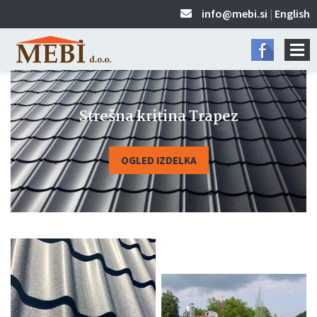
info@mebi.si
|
English
Strešna kritina Trapez
OGLED IZDELKA